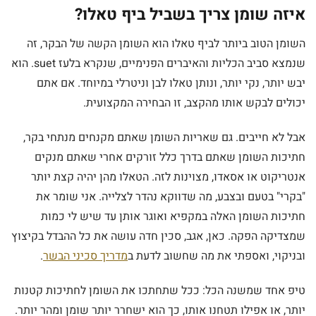
איזה שומן צריך בשביל ביף טאלו?
השומן הטוב ביותר לביף טאלו הוא השומן הקשה של הבקר, זה
שנמצא סביב הכליות והאיברים הפנימיים, שנקרא בלעז suet. הוא
יבש יותר, נקי יותר, ונותן טאלו לבן וניטרלי במיוחד. אם אתם
יכולים לבקש אותו מהקצב, זו הבחירה המקצועית.
אבל לא חייבים. גם שאריות השומן שאתם מקנחים מנתחי בקר,
חתיכות השומן שאתם בדרך כלל זורקים אחרי שאתם מנקים
אנטריקוט או אסאדו, מצוינות לזה. הטאלו מהן יהיה קצת יותר
"בקרי" בטעם ובצבע, מה שדווקא נהדר לצלייה. אני שומר את
חתיכות השומן האלה במקפיא ואוגר אותן עד שיש לי כמות
שמצדיקה הפקה. כאן, אגב, סכין חדה עושה את כל ההבדל בקיצוץ
ובניקוי, ואספתי את מה שחשוב לדעת ב
מדריך סכיני הבשר
.
טיפ אחד שמשנה הכל: ככל שתחתכו את השומן לחתיכות קטנות
יותר, או אפילו תטחנו אותו, כך הוא ישחרר יותר שומן ומהר יותר.