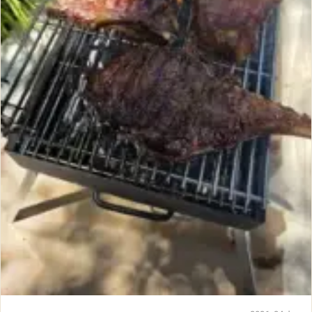
מ
ת
ש
מ
א
ח
ו
ר
י
ה
ת
ו
ו
י
ת
פ