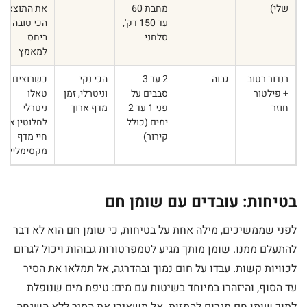
שלי)
מחבת 60
את התוצאה
עד 150 דק',
הכי טובה
סלחני
ביחס
למאמץ
רנדור רטוב
גבוה
2 עד 3
הכי נקי
כשרוצים
+ פילטור
סבבים על
וניטרלי, זמן
טאלו
חוזר
פני 1 עד 2
מדף ארוך
ניטרלי
ימים (כולל
לחלוטין או
קירור)
חיי מדף
מקסימליים
בטיחות: עובדים עם שומן חם
לפני שממשיכים, מילה אחת על בטיחות, כי שומן חם הוא לא דבר
להתעלם ממנו. שומן מותך מגיע לטמפרטורות גבוהות ויכול לגרום
לכוויות קשות. עבדו על חום נמוך ובהדרגה, אל תמלאו את הסיר
עד הסוף, והיזהרו במיוחד בשיטות עם מים: טיפת מים שנופלת