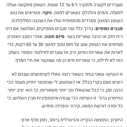
מעבירים לקערה ולמקרר ל-6 עד 12 שעות. השומן מתקשה ועולה
למעלה, והמים והלכלוך נשארים למטה.
ניקוי:
מוציאים את גוש
השומן המוצק ומגרדים מהתחתית שלו את השכבה המלוכלכת.
סבבים נוספים:
בדרך כלל שני סבבים מספיקים, ושלושה אם היה
ריח חזק או הרבה שאריות בשר.
סיום חובה:
אחרי הסבב האחרון
ממיסים את השומן שוב על חום נמוך למשך 30 עד 60 דקות, כדי
לאדות את שאריות המים, ורק אז עוברים לפילטור הסופי. השלב
הזה לא לדילוג, כי שאריות מים הן מה שמקצר את חיי המדף.
זו השיטה שאני בוחר כשאני רוצה טאלו לשימושים שבהם לא
רוצים טעם בקרי בכלל, או כשחשוב לי שהמוצר יחזיק מעמד הכי
הרבה זמן, כי ככל שהטאלו נקי יותר משאריות, כך הוא יציב יותר.
החיסרון ברור: זו השיטה הכי עבודה-אינטנסיבית מבין השלוש, כי
כל חזרה דורשת המסה, קירור והפרדה מחדש.
היתרון: התוצאה הנקייה והניטרלית ביותר, וזמן מדף ארוך.