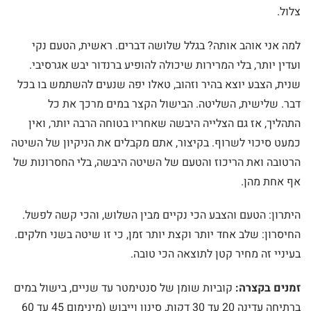
צלול.
למה אני אוהב אותה? בגלל שלושה דברים. ראשית, הטעם נקי
ועדין יותר, בלי המרירות שיכולה להופיע ברנדור יבש אגרסיבי.
שנית, הצבע יוצא בהיר וזהוב, טאלו יפה שנעים להשתמש בו בכל
דבר. שלישית, השליטה. הבישול הקצר במים מרכך את כל
התהליך, אז גם הצלייה היבשה שאחריו בטוחה הרבה יותר, ואין
כמעט סיכוי לשרוף. בקיצור, אתם מקבלים את הניקיון של השיטה
הרטובה ואת הריכוז והטעם של השיטה היבשה, בלי החסרונות של
אף אחת מהן.
היתרון: הטעם והצבע הכי נקיים מבין השלוש, והכי קשה לפשל.
החיסרון: שלב אחד יותר וקצת יותר זמן, כי זו שיטה בשני חלקים.
בעיניי זה מחיר קטן לתוצאה הכי טובה.
זמנים בקצרה:
קוביות שומן של סנטימטר עד שניים, בישול במים
ברתיחה עדינה 20 עד 30 דקות, סינון וייבוש (מינימום 45 עד 60