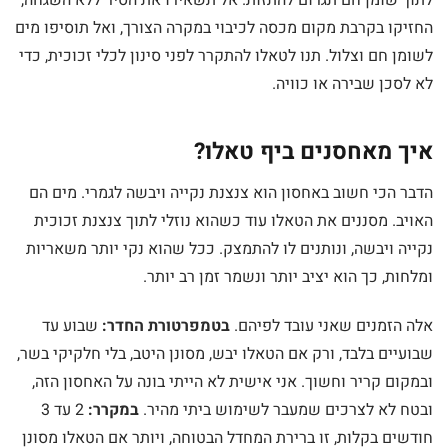
לתוך שומן חם תגרום להתזות. אל תשאירו את הסיר ללא השגחה,
החזיקו בקרבת מקום מכסה לכיבוי במקרה הצורך, ואל תוסיפו מים
לשומן חם וצלול. תנו לטאלו להתקרר לפני סינון לכלי זכוכית, כדי
לא לסכן שבירה או כוויה.
איך מאחסנים ביף טאלו?
הדבר הכי חשוב באחסון הוא צנצנת נקייה ויבשה לגמרי. מים הם
האויב. מסננים את הטאלו עוד כשהוא נוזלי לתוך צנצנת זכוכית
נקייה ויבשה, ונותנים לו להתמצק. ככל שהוא נקי יותר משאריות
ומלחות, כך הוא יציב יותר ונשמר זמן רב יותר.
אלה הזמנים שאני עובד לפיהם.
בטמפרטורת החדר:
שבוע עד
שבועיים בלבד, ורק אם הטאלו יבש, מסונן היטב, בלי חלקיקי בשר,
ובמקום קריר וחשוך. אני אישית לא הייתי בונה על האחסון הזה,
ובטח לא לצרכים שמעבר לשימוש ביתי מהיר.
במקרר:
2 עד 3
חודשים בקלות, זו ברירת המחדל הבטוחה, ויותר אם הטאלו מסונן