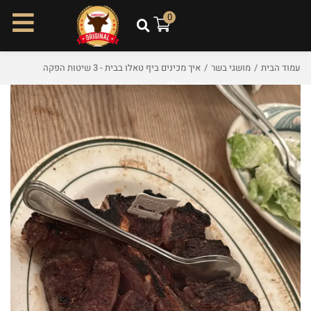
ל
0
ת
ו
כ
עמוד הבית
/
מושגי בשר
/
איך מכינים ביף טאלו בבית - 3 שיטות הפקה
ן