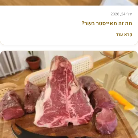
ן
,
יולי 24, 2026
ו
מה זה מאייסטר בשר?
א
קרא עוד
י
ך
צ
ו
ל
י
ם
א
ו
ת
ו
נ