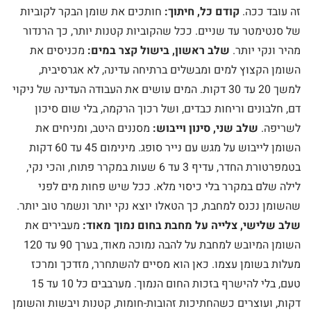
זה עובד ככה.
קודם כל, חיתוך:
חותכים את שומן הבקר לקוביות
של סנטימטר עד שניים. ככל שהקוביות קטנות יותר, כך הרנדור
מהיר ונקי יותר.
שלב ראשון, בישול קצר במים:
מכניסים את
השומן הקצוץ למים ומבשלים ברתיחה עדינה, לא אגרסיבית,
למשך 20 עד 30 דקות. המים עושים את העבודה העדינה של ניקוי
דם, חלבונים וריחות כבדים, ושל רכוך הרקמה, בלי שום סיכון
לשריפה.
שלב שני, סינון וייבוש:
מסננים היטב, ומניחים את
השומן לייבוש על מגש עם נייר סופג. מינימום 45 עד 60 דקות
בטמפרטורת החדר, עדיף 3 עד 6 שעות במקרר פתוח, והכי נקי,
לילה שלם במקרר בלי כיסוי מלא. ככל שיש פחות מים לפני
שהשומן נכנס למחבת, כך הטאלו יוצא נקי יותר ונשמר טוב יותר.
שלב שלישי, צלייה על מחבת בחום נמוך מאוד:
מעבירים את
השומן המיובש למחבת על להבה נמוכה מאוד, בערך 90 עד 120
מעלות בשומן עצמו. כאן הוא מסיים להשתחרר, מזדכך ומרכז
טעם, בלי להישרף בזכות החום הנמוך. מערבבים כל 10 עד 15
דקות, ועוצרים כשהחתיכות זהובות-חומות, קטנות ויבשות והשומן