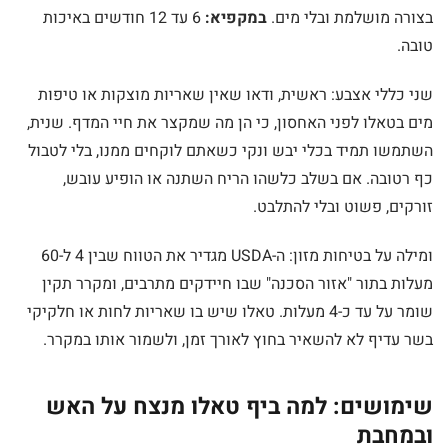
בצורה מושלמת ובלי מים.
במקפיא:
6 עד 12 חודשים באיכות
טובה.
שני כללי אצבע: ראשית, ודאו שאין שאריות מוצקות או טיפות
מים בטאלו לפני האחסון, כי הן מה שמקצר את חיי המדף. שנית,
השתמשו תמיד בכלי יבש ונקי כשאתם לוקחים ממנו, בלי לטבול
כף רטובה. אם בשלב כלשהו הריח השתנה או הופיע עובש,
זורקים, פשוט ובלי להתלבט.
ומילה על בטיחות מזון: ה-USDA מגדיר את הטווח שבין 4 ל-60
מעלות בתור "אזור הסכנה" שבו חיידקים מתרבים, ומקרר תקין
שומר על עד כ-4 מעלות. טאלו שיש בו שאריות לחות או חלקיקי
בשר עדיף לא להשאיר בחוץ לאורך זמן, ולשמור אותו במקרר.
שימושים: למה ביף טאלו מנצח על האש
ובמחבת