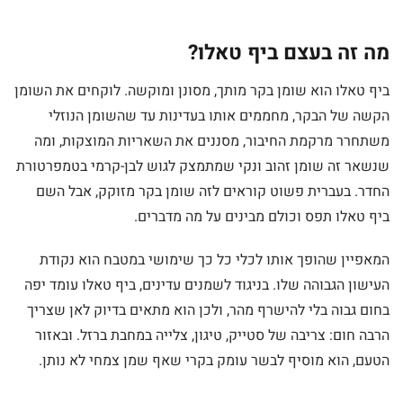
מה זה בעצם ביף טאלו?
ביף טאלו הוא שומן בקר מותך, מסונן ומוקשה. לוקחים את השומן
הקשה של הבקר, מחממים אותו בעדינות עד שהשומן הנוזלי
משתחרר מרקמת החיבור, מסננים את השאריות המוצקות, ומה
שנשאר זה שומן זהוב ונקי שמתמצק לגוש לבן-קרמי בטמפרטורת
החדר. בעברית פשוט קוראים לזה שומן בקר מזוקק, אבל השם
ביף טאלו תפס וכולם מבינים על מה מדברים.
המאפיין שהופך אותו לכלי כל כך שימושי במטבח הוא נקודת
העישון הגבוהה שלו. בניגוד לשמנים עדינים, ביף טאלו עומד יפה
בחום גבוה בלי להישרף מהר, ולכן הוא מתאים בדיוק לאן שצריך
הרבה חום: צריבה של סטייק, טיגון, צלייה במחבת ברזל. ובאזור
הטעם, הוא מוסיף לבשר עומק בקרי שאף שמן צמחי לא נותן.