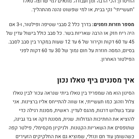
החיסרון: הכי הרבה זמן ועבודה. מתאים למי שרוצה טאלו
"תעשייתי" נקי בבית, או למי שפשוט נהנה מהתהליך.
מספר חזרות וזמנים:
בדרך כלל 2 סבבי שטיפה ופילטור, ו-3 אם
היה ריח חזק או הרבה שאריות בשר. כל סבב כולל בישול עדין של
45 עד 60 דקות וקירור של 6 עד 12 שעות במקרר בין סבב לסבב.
בסיום, המסה חוזרת על חום נמוך של 30 עד 60 דקות לפני
הפילטור האחרון.
איך מסננים ביף טאלו נכון
הסינון הוא מה שמפריד בין טאלו ביתי שנראה עכור לבין טאלו
צלול וזהוב כמו תעשייתי, אז שווה להתייחס אליו ברצינות. אני
עובד בשלוש דרגות, מהגס לעדין. ראשית, מסננת רגילה כדי
להוציא את החתיכות הגדולות. שנית, מסננת דקה או בד גבינה,
שתופסים את השאריות הקטנות. ולניקיון מקסימלי, פילטר קפה
כשהשומן עוד חם ונוזלי, שמוציא גם את החלקיקים הזעירים