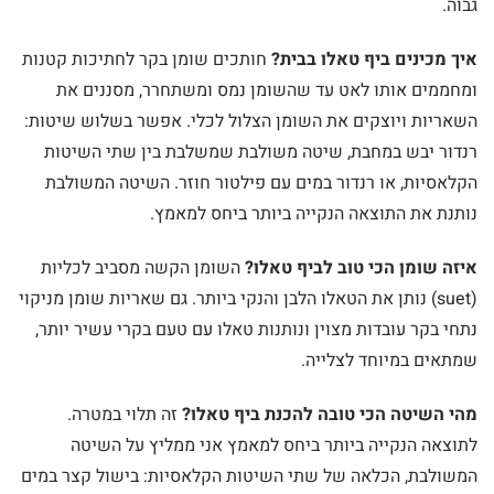
גבוה.
איך מכינים ביף טאלו בבית?
חותכים שומן בקר לחתיכות קטנות
ומחממים אותו לאט עד שהשומן נמס ומשתחרר, מסננים את
השאריות ויוצקים את השומן הצלול לכלי. אפשר בשלוש שיטות:
רנדור יבש במחבת, שיטה משולבת שמשלבת בין שתי השיטות
הקלאסיות, או רנדור במים עם פילטור חוזר. השיטה המשולבת
נותנת את התוצאה הנקייה ביותר ביחס למאמץ.
איזה שומן הכי טוב לביף טאלו?
השומן הקשה מסביב לכליות
(suet) נותן את הטאלו הלבן והנקי ביותר. גם שאריות שומן מניקוי
נתחי בקר עובדות מצוין ונותנות טאלו עם טעם בקרי עשיר יותר,
שמתאים במיוחד לצלייה.
מהי השיטה הכי טובה להכנת ביף טאלו?
זה תלוי במטרה.
לתוצאה הנקייה ביותר ביחס למאמץ אני ממליץ על השיטה
המשולבת, הכלאה של שתי השיטות הקלאסיות: בישול קצר במים