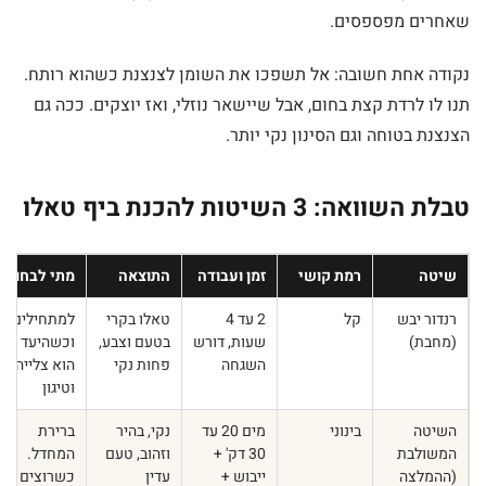
שאחרים מפספסים.
נקודה אחת חשובה: אל תשפכו את השומן לצנצנת כשהוא רותח.
תנו לו לרדת קצת בחום, אבל שיישאר נוזלי, ואז יוצקים. ככה גם
הצנצנת בטוחה וגם הסינון נקי יותר.
טבלת השוואה: 3 השיטות להכנת ביף טאלו
שיטה
רמת קושי
זמן ועבודה
התוצאה
מתי לבחור
רנדור יבש
קל
2 עד 4
טאלו בקרי
למתחילים,
(מחבת)
שעות, דורש
בטעם וצבע,
וכשהיעד
השגחה
פחות נקי
הוא צלייה
וטיגון
השיטה
בינוני
מים 20 עד
נקי, בהיר
ברירת
המשולבת
30 דק' +
וזהוב, טעם
המחדל.
(ההמלצה
ייבוש +
עדין
כשרוצים