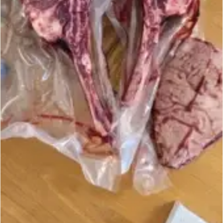
ר
ז
י
ל
א
י
ע
ם
כ
ו
ב
ע
ה
ש
ו
מ