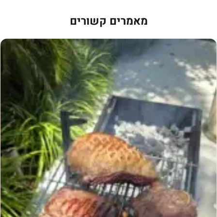
ר
ג
מאמרים קשורים
ר
א
ס
פ
ד
ב
י
ש
ר
א
ל
:
ה
א