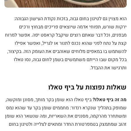
הוא מצוין גם לטיגון בחום גבוה, בזכות נקודת העישון הגבוהה:
ירקות שורש, תפוחי אדמה שיוצאים פריכים מבחוץ ורכים
מבפנים, וכל דבר שאתם רוצים שיקבל קראסט יפה. אפשר למרוח
קצת על נתח לפני שהוא נכנס לתנור או לגריל, ואפשר אפילו
להשתמש בו במאפים מלוחים שאוהבים את העומק הזה. בקיצור,
בכל מקום שבו הייתם משתמשים בשמן לחום גבוה, נסו טאלו
ותרגישו את ההבדל.
שאלות נפוצות על ביף טאלו
מה זה ביף טאלו?
ביף טאלו הוא שומן בקר מותך, מסונן ומוקשה,
שמופק בתהליך שנקרא רנדור: מחממים שומן בקר עד שהוא נמס
ומשתחרר מהרקמה, מסננים את השאריות, ומה שנשאר הוא שומן
זהוב שמתמצק בטמפרטורת החדר ומתאים לצלייה ולטיגון בחום