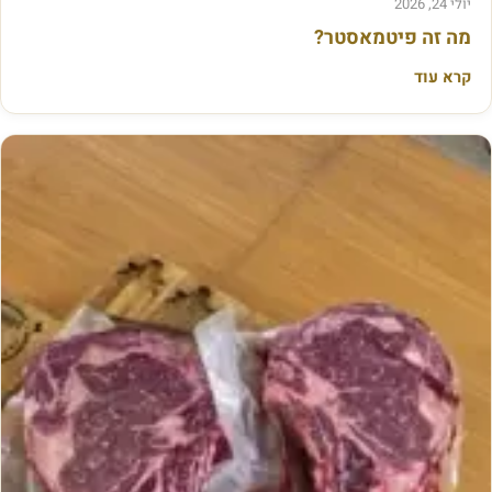
י
יולי 24, 2026
מה זה פיטמאסטר?
ק
נ
קרא עוד
י
ה
:
מ
ה
ז
ה
ה
נ
ת
ח
ה
ב