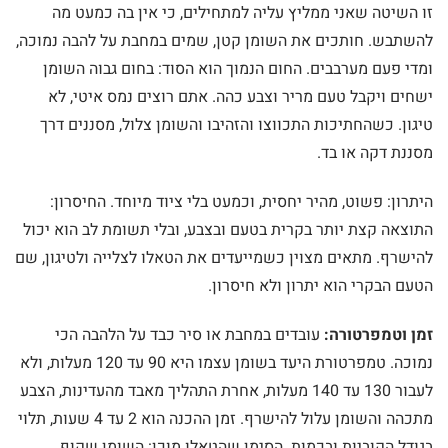
זו השיטה שאני ממליץ עליה למתחילים, כי אין בה כמעט מה
להשתבש. חותכים את השומן קטן, שמים במחבת על להבה נמוכה,
ומדי פעם מערבבים. החום הנמוך הוא הסוד: בחום גבוה השומן
ישחים ויקבל טעם מריר וצבע כהה. אתם רוצים נמס איטי, לא
טיגון. כשהחתיכות התכווצו והזהיבו והשומן צלול, מסננים דרך
מסננת דקה או בד.
היתרון: פשוט, מהיר יחסית, וכמעט בלי ציוד מיוחד. החיסרון:
התוצאה קצת יותר בקרית בטעם ובצבע, ובלי תשומת לב הוא יכול
להישרף. מתאים מצוין כשמייעדים את הטאלו לצלייה ולטיגון, שם
הטעם הבקרי הוא יתרון ולא חיסרון.
זמן וטמפרטורה:
עובדים במחבת או סיר כבד על הלהבה הכי
נמוכה. טמפרטורת היעד בשומן עצמו היא 90 עד 120 מעלות, ולא
לעבור 130 עד 140 מעלות, אחרת התהליך מאבד מהעדינות, הצבע
מתכהה והשומן עלול להישרף. זמן ההכנה הוא 2 עד 4 שעות, תלוי
בגודל הקוביות ובכמות. הסימן שהטאלו מוכן: השומן שקוף