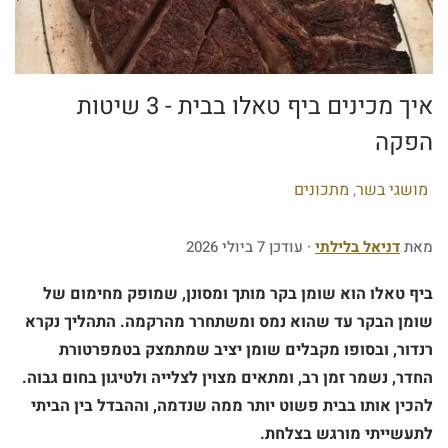
איך מכינים ביף טאלו בבית - 3 שיטות
הפקה
P
מושגי בשר
,
מתכונים
o
s
מאת
דניאל בלילתי
· עודכן 7 ביולי 2026
t
ביף טאלו הוא שומן בקר מותך ומסונן, שמופק מחימום של
e
שומן הבקר עד שהוא נמס ומשתחרר מהרקמה. התהליך נקרא
d
רנדור, ובסופו מקבלים שומן יציב שמתמצק בטמפרטורת
i
החדר, נשמר זמן רב, ומתאים מצוין לצלייה ולטיגון בחום גבוה.
n
להכין אותו בבית פשוט יותר ממה שנדמה, וההבדל בין הביתי
לתעשייתי מורגש בצלחת.