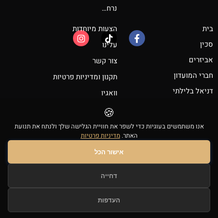
נרח…
בית
הצעות מיוחדות
סכין
עלינו
אביזרים
צור קשר
חברי המועדון
תקנון ומדיניות פרטיות
דניאל בלילתי
וואגיו
הצהרת נגישות
🍪
אנו משתמשים בעוגיות כדי לשפר את חוויית הגלישה שלך ולנתח את תנועת
© 2026 - קרניבורים אורגינל - כל הזכויות שמורות
האתר.
מדיניות פרטיות
קרניבורים אורגינל | דניאל בלילתי, ע.מ 302903448 |
pr@carnivores.com
אישור הכל
0
דחייה
העדפות