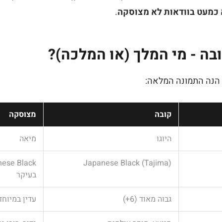
 כמעט בוודאות לא מצוסקה
.
בה - מי המלך (או המלכה)?
 הנה התמונה המלאה:
קובה
מצוסקה
היוגו
מיאה
Japanese Black (Tajima)
בעיקר
גבוה מאוד (6+)
עדין במיוחד