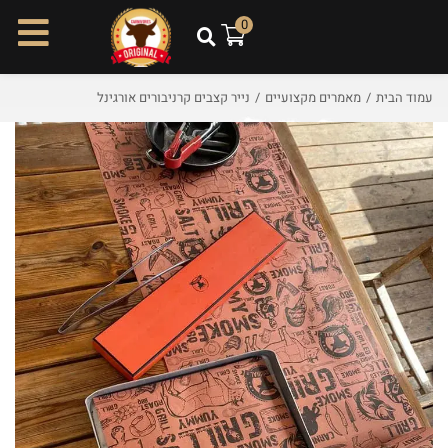
ל
0
ת
ו
כ
עמוד הבית
/
מאמרים מקצועיים
/
נייר קצבים קרניבורים אורגינל
ן