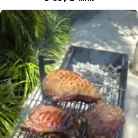
ה
ל
ע
ש
י
ר
ו
ת
ב
ר
א
ש
ה
ש
נ
ה