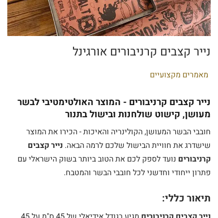
נייר קצבים קרניבורים אורגינל
P
מאמרים מקצועיים
o
נייר קצבים קרניבורים - המוצר האולטימטיבי לבשר
s
מעושן, קישוט שולחנות ובישול בתנור
t
e
חובבי הבשר המעושן, הקולינריה והאיכות - הכירו את המוצר
d
שישדרג את חוויית הבישול שלכם לרמה הבאה.
נייר קצבים
i
קרניבורים
נועד לספק לכם את הטוב ביותר בשוק הישראלי עם
n
פתרון ייחודי וחדשני לכל חובבי הבשר והמטבח.
תיאור כללי:
נייר קצבים קרניבורים
מגיע בגודל אידיאלי של 45 ס"מ על 45