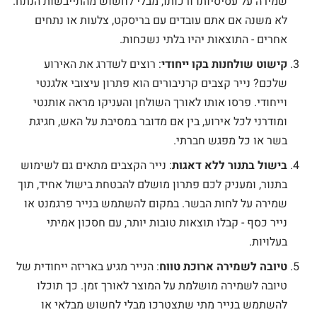
שמירה על עסיסיותו ורכותו, מבלי לחשוש מהתייבשות הנתח.
לא משנה אם אתם עובדים עם בריסקט, צלעות או נתחים
אחרים - התוצאות יהיו בלתי נשכחות.
קישוט שולחנות בקו ייחודי
: רוצים לשדרג את האירוע
שלכם? נייר קצבים קרניבורים הוא פתרון עיצובי אלגנטי
וייחודי. פרסו אותו לאורך השולחן והעניקו מראה אותנטי
ומודרני לכל אירוע, בין אם מדובר במסיבת על האש, חגיגת
בשר או כל מפגש חברתי.
בישול בתנור ללא דאגות
: נייר הקצבים מתאים גם לשימוש
בתנור, ומעניק לכם פתרון מושלם להבטחת בישול אחיד, תוך
שמירה על לחות הבשר. במקום להשתמש בנייר פרגמנט או
נייר כסף - קבלו תוצאות טובות יותר, עם חסכון אמיתי
בעלויות.
טיובה לשמירה ארוכת טווח
: הנייר מגיע באריזה ייחודית של
טיובה לשמירה מושלמת על המוצר לאורך זמן. כך תוכלו
להשתמש בנייר מתי שתצטרכו מבלי לחשוש מבלאי או