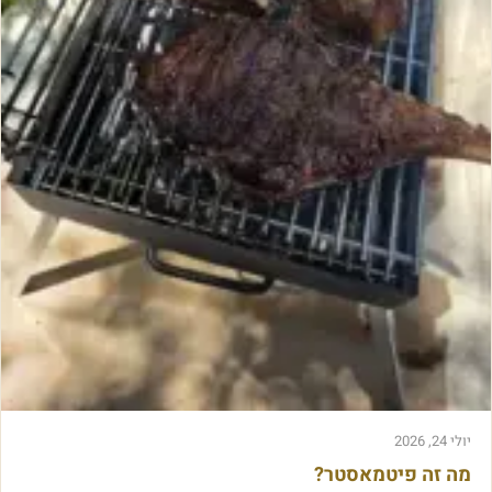
-
ס
כ
י
ן
ח
ד
ש
ה
יולי 24, 2026
מה זה פיטמאסטר?