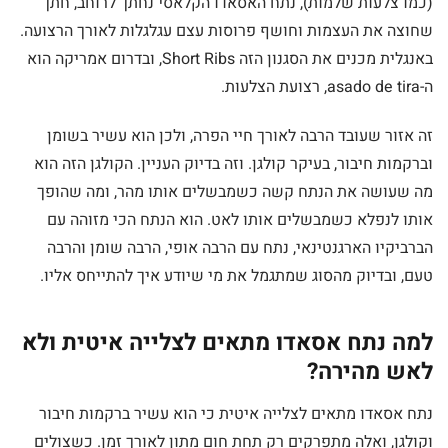
(כמו צלעות שלמות), נתח האסאדו הקלאסי נחתך לרוחב, חתך
שחוצה את העצמות וחושף פרוסות עצם עגלגלות לאורך הרצועה.
באנגלית מכנים את הסגנון הזה Short Ribs, ובדרום אמריקה הוא
ה-asado de tira, רצועת הצלעות.
זה אזור שעובד הרבה לאורך חיי הפרה, ולכן הוא עשיר בשומן
וברקמות חיבור, בעיקר קולגן. וזה בדיוק העניין. הקולגן הזה הוא
מה שעושה את הנתח קשה כשמבשלים אותו מהר, ומה שהופך
אותו לנפלא כשמבשלים אותו לאט. הוא הנתח הכי מזוהה עם
הברביקיו הארגנטינאי, נתח עם הרבה אופי, הרבה שומן והרבה
טעם, ובדיוק מהסוג שמתגמל את מי שיודע איך להתייחס אליו.
למה נתח אסאדו מתאים לצלייה איטית ולא
לאש מהירה?
נתח אסאדו מתאים לצלייה איטית כי הוא עשיר ברקמות חיבור
וקולגן, ואלה מתפרקים רק תחת חום מתון לאורך זמן. כשצולים