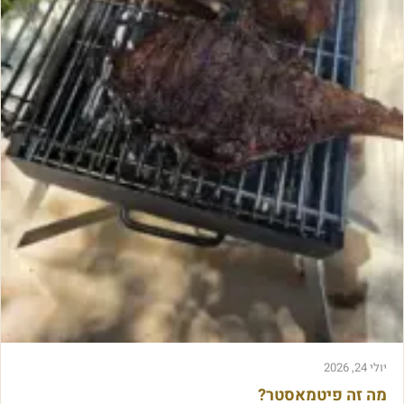
ל
א
י
ע
ם
כ
ו
ב
ע
ה
ש
ו
מ
ן
,
יולי 24, 2026
מה זה פיטמאסטר?
ו