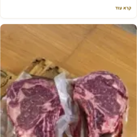
א
קרא עוד
י
ך
צ
ו
ל
י
ם
א
ו
ת
ו
נ
כ
ו
ן