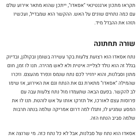
תקראו מתכון ארגנטינאי "אסאדו", ייתכן שהוא מתאר אירוע שלם
עם כמה נתחים שונים על האש. ההקשר הוא שמבדיל, ועכשיו
תזהו את ההבדל מיד.
שורה תחתונה
נתח אסאדו הוא רצועת צלעות בקר עשירה בשומן ובקולגן, ובדיוק
בגלל זה הוא נולד לצלייה איטית ולא לאש מהירה. תנו לו זמן, חום
מתון וסבלנות, והוא יחזיר לכם נתח שנמס ונפרד מהעצם. וזכרו
שהמילה "אסאדו" מתארת גם את הנתח וגם את האירוע, אז שימו
לב להקשר. בפעם הבאה שתעמדו מול נתח צלעות עבה עם
פרוסות עצם לאורכו, אל תזרקו אותו על אש לוהטת. תנו לו את
המסע שמגיע לו, ותגלו למה דרום אמריקה שלמה בנתה תרבות
שלמה סביב הנתח הזה.
אסאדו הוא נתח של סבלנות, אבל לא כל נתח כזה. מי שרוצה את