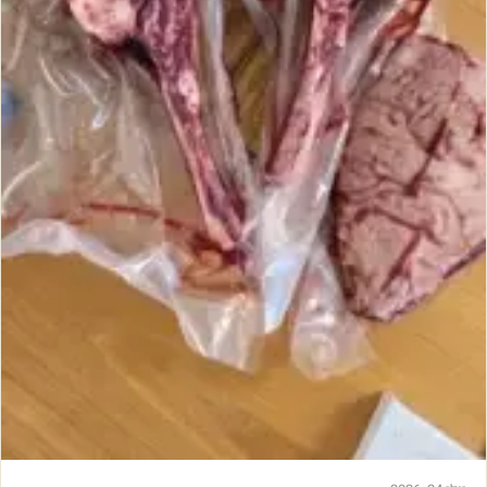
כ
ב
ד
א
ו
ו
ז
ע
ל
ה
א
ש
-
א
י
ך