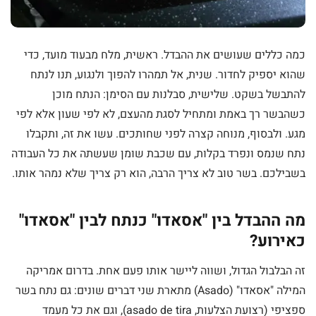
כמה כללים שעושים את ההבדל. ראשית, מלח מבעוד מועד, כדי
שהוא יספיק לחדור. שנית, אל תמהרו להפוך ולנגוע, תנו לנתח
להתבשל בשקט. שלישית, סבלנות עם הסימן: הנתח מוכן
כשהבשר רך באמת ומתחיל לסגת מהעצם, לא לפי שעון אלא לפי
מגע. ולבסוף, מנוחה קצרה לפני שחותכים. עשו את זה, ותקבלו
נתח שנמס ונפרד בקלות, עם שכבת שומן שעשתה את כל העבודה
בשבילכם. בשר טוב לא צריך הרבה, הוא רק צריך שלא נמהר אותו.
מה ההבדל בין "אסאדו" כנתח לבין "אסאדו"
כאירוע?
זה הבלבול הגדול, ושווה ליישר אותו פעם אחת. בדרום אמריקה
המילה "אסאדו" (Asado) מתארת שני דברים שונים: גם נתח בשר
ספציפי (רצועת הצלעות, asado de tira), וגם את כל מעמד