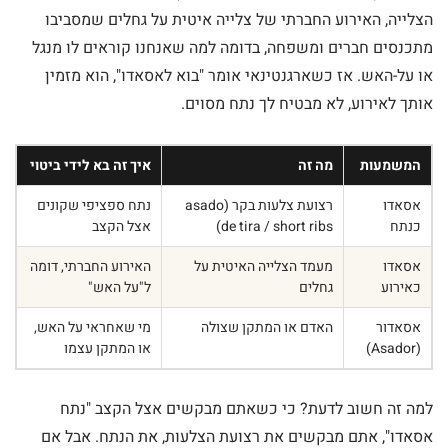
הצלייה, האירוע החברתי של צלייה איטית על גחלים שמסביבו
מתכנסים חברים ומשפחה, בדומה למה שאנחנו קוראים לו מנגל
או על-האש. אז כשארגנטינאי אומר "בוא לאסאדו", הוא מזמין
אותך לאירוע, לא מבטיח לך נתח מסוים.
המשמעות
מה זה
איך זה בא לידי ביטוי
אסאדו
רצועת צלעות בקר (asado
נתח ספציפי שקונים
כנתח
de tira / short ribs)
אצל הקצב
אסאדו
מעמד הצלייה האיטית על
האירוע החברתי, דומה
כאירוע
גחלים
ל"על האש"
אסאדור
האדם או המתקן שצולה
מי שאחראי על האש,
(Asador)
או המתקן עצמו
למה זה חשוב לדעת? כי כשאתם מבקשים אצל הקצב "נתח
אסאדו", אתם מבקשים את רצועת הצלעות, את הנתח. אבל אם