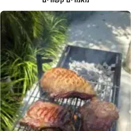
מאמרים קשורים
י
ה
:
מ
ה
ז
ה
ה
נ
ת
ח
ה
ב
ר
ז
י