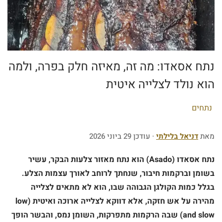
נתח אסאדו: מה זה, מאיזה חלק בפרה, ולמה
הוא נולד לצלייה איטית
P
נתחים
o
s
מאת
דניאל בלילתי
· עודכן 29 ביוני 2026
t
נתח אסאדו (Asado) הוא נתח מאזור צלעות הבקר, עשיר
e
בשומן וברקמות חיבור, שנחתך לרוחב לאורך עצמות הצלע.
d
בגלל כמות הקולגן הגבוהה שבו, הוא לא מתאים לצלייה
i
מהירה על אש חזקה, אלא דווקא לצלייה ארוכה ואיטית (low
n
and slow) שבה הרקמות מתפרקות, השומן נמס, והבשר הופך