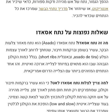
ההפך הגמור, נתח של אש מהירה ודקות ספורות, כדאי שיכיר את
אנטריקוט
, או שיחזור אל
מדריך נתחי הבשר
שמרכז את כל
הנתחים שכדאי להכיר.
שאלות נפוצות על נתח אסאדו
מה זה נתח אסאדו?
נתח אסאדו (Asado) הוא נתח מאזור צלעות
הבקר, עשיר בשומן וברקמות חיבור, שנחתך לרוחב לאורך עצמות
הצלע (asado de tira, ובאנגלית short ribs). בגלל כמות הקולגן
הגבוהה שבו הוא מתאים במיוחד לצלייה ארוכה ואיטית. זהו אחד
הנתחים המזוהים ביותר עם הצלייה הדרום-אמריקאית.
למה צריך לצלות נתח אסאדו לאט?
כי הוא עשיר ברקמות חיבור
וקולגן, שמתפרקים רק תחת חום מתון לאורך זמן. צלייה מהירה
על אש חזקה גורמת לקולגן להתכווץ ולבשר לצאת קשה וצמיגי,
בעוד שצלייה איטית (low and slow) הופכת את הקולגן לג'לטין
שמרכך את הבשר ומשאיר אותו עסיסי.