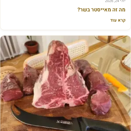
יולי 24, 2026
צ
מה זה מאייסטר בשר?
ו
קרא עוד
ל
י
ם
א
ו
ת
ו
נ
כ
ו
ן
ב
ל
י