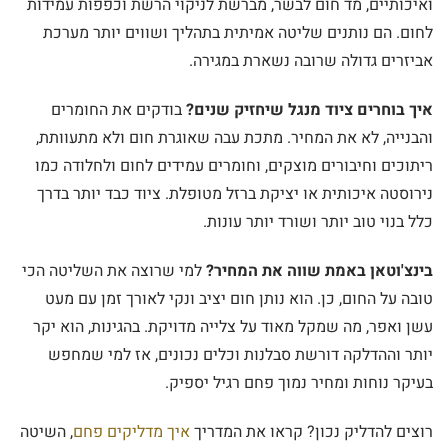
ואיכותיים, מד חום לבשר, מברשת לניקוי הרשת וכפפות עמידות
לחום. הם נותנים שליטה אמיתית בתהליך ושווים יותר מערכת
אביזרים גדולה שרובה נשארת במגירה.
איך בוחרים ציוד מנגל שיחזיק שנים?
בודקים את החומרים
והבנייה, לא את המחיר. מתכת עבה שאוגרת חום ולא מתעוותת,
ריתוכים וחיבורים מוצקים, וחומרים עמידים לחום ולחלודה כמו
נירוסטה איכותית או יציקת ברזל מטופלת. ציוד כבד יותר בדרך
כלל בנוי טוב יותר ושורד יותר עונות.
בינצ'וטאן באמת שווה את המחיר?
למי שרוצה את השליטה הכי
טובה על החום, כן. הוא נותן חום יציב ונקי לאורך זמן עם מעט
עשן ואפר, מה שמקל מאוד על צלייה מדויקת. בהגינות, הוא יקר
יותר וההדלקה דורשת סבלנות וכלים נכונים, אז למי שמחפש
בעיקר נוחות ומחיר נמוך פחם רגיל יספיק.
רוצים להדליק נכון? קראו את המדריך
איך מדליקים פחם
, השיטה