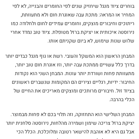
בוחרים ציוד מנגל שיחזיק שנים לפי החומרים והבנייה, לא לפי
המחיר או המראה: מתכת עבה שאוגרת חום ולא מתעוותת,
ריתוכים וחיבורים מוצקים, וחומרים עמידים לחום ולחלודה כמו
נירוסטה איכותית או יציקת ברזל מטופלת. ציוד טוב נמדד אחרי
שלוש שנות שימוש, לא ביום שקניתם אותו.
המבחן הראשון הוא המשקל והעובי. רשת או גוף מנגל כבדים יותר
בדרך כלל עשויים ממתכת עבה יותר, וזו אוגרת חום טוב יותר,
מתעוותת פחות ושורדת יותר עונות. המבחן השני הוא נקודות
החיבור: ידיות, רגליים וצירים הם המקומות שנשברים ראשונים
בציוד זול. חיבורים מרותכים ומוצקים מאריכים את החיים של
הכלי בהרבה.
המבחן השלישי הוא התחזוקה, וזה תלוי בכם לא פחות מבמוצר.
יציקת ברזל צריכה שימון ושמירה מהלחות, נירוסטה סלחנית יותר
אבל גם היא לא אוהבת להישאר רטובה ומלוכלכת. הכלל הכי