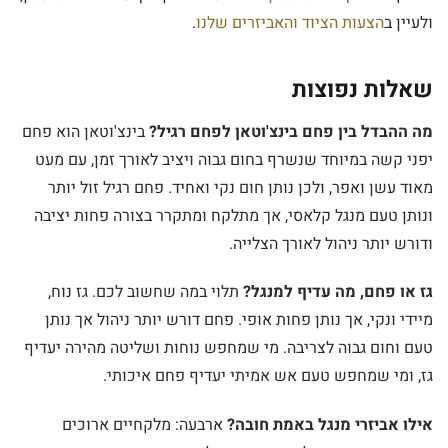
ולעיין ב
הצעות הציוד והאביזרים שלנו
.
שאלות נפוצות
מה ההבדל בין פחם בינצ'וטאן לפחם רגיל?
בינצ'וטאן הוא פחם
יפני קשה במיוחד שנשרף בחום גבוה ויציב לאורך זמן, עם מעט
מאוד עשן ואפר, ולכן נותן חום נקי ואחיד. פחם רגיל זול יותר
ונותן טעם מנגל קלאסי, אך מתלקח ומתקרר בצורה פחות יציבה
ודורש יותר ניהול לאורך הצלייה.
גז או פחם, מה עדיף למנגל?
תלוי במה שחשוב לכם. גז נוח,
מיידי ונקי, אך נותן פחות אופי. פחם דורש יותר ניהול אך נותן
טעם וחום גבוה לצריבה. מי שמחפש נוחות ושליטה מהירה יעדיף
גז, ומי שמחפש טעם אש אמיתי יעדיף פחם איכותי.
אילו אביזרי מנגל באמת חובה?
ארבעה: מלקחיים ארוכים