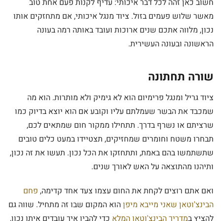
חשוב כאן זהה לכל דבר איכותי: עדיף לקנות פעם אחת טוב
מאשר שלוש פעמים בזול. ציוד מנגל איכותי, אם מתחזקים אותו
נכון, מלווה אתכם שנים ארוכות ועובד באותה רמה בעונה
הראשונה ובעונה העשירית.
שורה תחתונה
ציוד גריל ומנגל פרימיום הוא לא גימיק ולא מותרות. הוא מה
שמכבד את הבשר שעמלתם עליו וקובע אם הוא יוצא בדיוק כמו
שרציתם או נשרף בדרך. תתחילו ממקור חום שמתאים לכם,
תבחרו משטח וחומרים שמחזיקים, תצטיידו במעט כלים טובים
שתשתמשו בהם באמת, ותתחזקו את הכל נכון. תעשו את זה נכון,
ותיהנו מהתוצאה על האש לאורך שנים.
ואם אתם רוצים לקחת את החום עצמו צעד אחד קדימה,
פחם
הבינצ'וטאן שאני מייבא מיפן
הוא המקום שבו זה מתחיל. שווה גם
להציץ ב
מדריך הבינצ'וטאן המלא
כדי להבין איך עובדים איתו נכון,