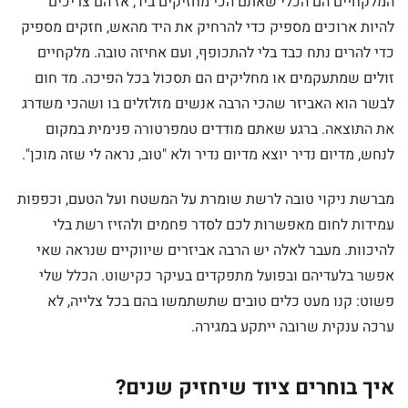
המלקחיים הם הכלי שאתם הכי מחזיקים ביד, אז הם צריכים
להיות ארוכים מספיק כדי להרחיק את היד מהאש, חזקים מספיק
כדי להרים נתח כבד בלי להתכופף, ועם אחיזה טובה. מלקחיים
זולים שמתעקמים או מחליקים הם תסכול בכל הפיכה. מד חום
לבשר הוא האביזר שהכי הרבה אנשים מזלזלים בו ושהכי משדרג
את התוצאה. ברגע שאתם מודדים טמפרטורה פנימית במקום
לנחש, מדיום נדיר יוצא מדיום נדיר ולא "טוב, נראה לי שזה מוכן".
מברשת ניקוי טובה לרשת שומרת על המשטח ועל הטעם, וכפפות
עמידות לחום מאפשרות לכם לסדר פחמים ולהזיז רשת בלי
להיכוות. מעבר לאלה יש הרבה אביזרים שיווקיים שנראה שאי
אפשר בלעדיהם ובפועל מתפקדים בעיקר כקישוט. הכלל שלי
פשוט: קנו מעט כלים טובים שתשתמשו בהם בכל צלייה, לא
ערכה ענקית שרובה ייתקע במגירה.
איך בוחרים ציוד שיחזיק שנים?