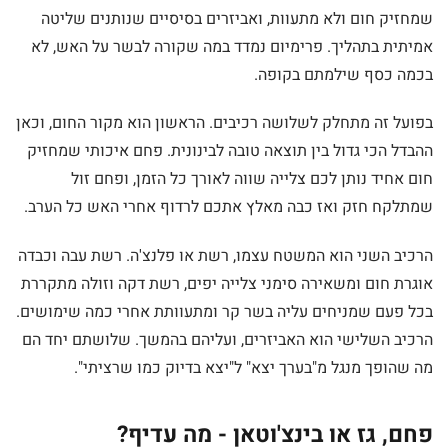
שמחזיק חום ולא מתעוות, ואביזרים בסיסיים שנותנים שליטה
אמיתית בתהליך. פרימיום נמדד במה שקורה לבשר על האש, לא
בכמה כסף שילמתם בקופה.
בפועל זה מתחלק לשלושה רכיבים. הראשון הוא מקור החום, וכאן
ההבדל הכי גדול בין תוצאה טובה לבינונית. פחם איכותי שמחזיק
חום אחיד נותן לכם צלייה שווה לאורך כל הזמן, ופחם זול
שמתלקח חזק ואז כבה מאלץ אתכם לרדוף אחרי האש כל הערב.
הרכיב השני הוא המשטח עצמו, רשת או פלנצ'ה. רשת עבה וכבדה
אוגרת חום ומשאירה סימני צלייה יפים, רשת דקה וזולה מתקררת
בכל פעם שמניחים עליה בשר קר ומתעוותת אחרי כמה שימושים.
הרכיב השלישי הוא האביזרים, ועליהם בהמשך. שלושתם יחד הם
מה שהופך מנגל מ"בערך יצא" ל"יצא בדיוק כמו שרציתי".
פחם, גז או בינצ'וטאן - מה עדיף?