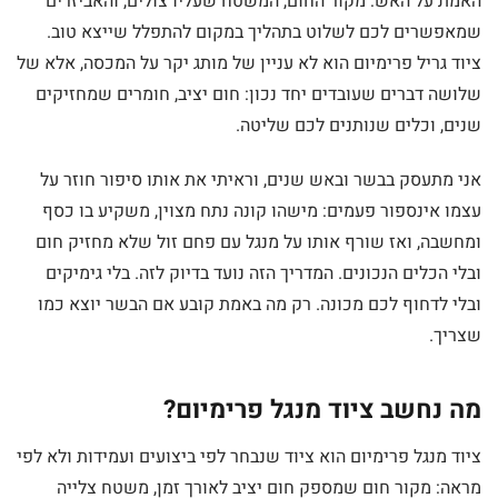
האמת על האש: מקור החום, המשטח שעליו צולים, והאביזרים
שמאפשרים לכם לשלוט בתהליך במקום להתפלל שייצא טוב.
ציוד גריל פרימיום הוא לא עניין של מותג יקר על המכסה, אלא של
שלושה דברים שעובדים יחד נכון: חום יציב, חומרים שמחזיקים
שנים, וכלים שנותנים לכם שליטה.
אני מתעסק בבשר ובאש שנים, וראיתי את אותו סיפור חוזר על
עצמו אינספור פעמים: מישהו קונה נתח מצוין, משקיע בו כסף
ומחשבה, ואז שורף אותו על מנגל עם פחם זול שלא מחזיק חום
ובלי הכלים הנכונים. המדריך הזה נועד בדיוק לזה. בלי גימיקים
ובלי לדחוף לכם מכונה. רק מה באמת קובע אם הבשר יוצא כמו
שצריך.
מה נחשב ציוד מנגל פרימיום?
ציוד מנגל פרימיום הוא ציוד שנבחר לפי ביצועים ועמידות ולא לפי
מראה: מקור חום שמספק חום יציב לאורך זמן, משטח צלייה