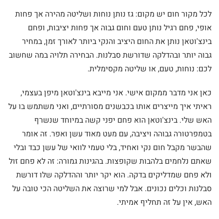
לכל מקור חום יש מקום: גז נותן נוחות ושליטה מהירה אך פחות
אופי, פחם רגיל נותן טעם וחום גבוה אך פחות יציבות, ופחם
בינצ'וטאן נותן את החום היציב והנקי ביותר לאורך זמן, במחיר
גבוה יותר ובהדלקה שדורשת סבלנות. הבחירה תלויה במה שחשוב
לכם: נוחות, טעם, או שליטה מקסימלית.
כאן אני מדבר ממקום אישי. אני מייבא בינצ'וטאן מיפן בעצמי,
ראיתי איך מייצרים אותו בכבשנים מסורתיים, ואני משתמש בו על
האש שלי. בינצ'וטאן הוא פחם יפני קשה במיוחד שנשרף
בטמפרטורה גבוהה ויציבה, עם מעט מאוד עשן ואפר. זה אומר
שהבשר מקבל חום נקי ואחיד, בלי טעמי לוואי של עשן כבד ובלי
שאתם נלחמים בלהבות שקופצות. בהגינות גמורה: זה לא פחם זול
ולא פחם שמדליקים בדקה. הוא יקר יותר וההדלקה שלו דורשת
סבלנות וכלים נכונים. אבל למי שרוצה את השליטה הכי טובה על
האש, אין על זה תחליף אמיתי.