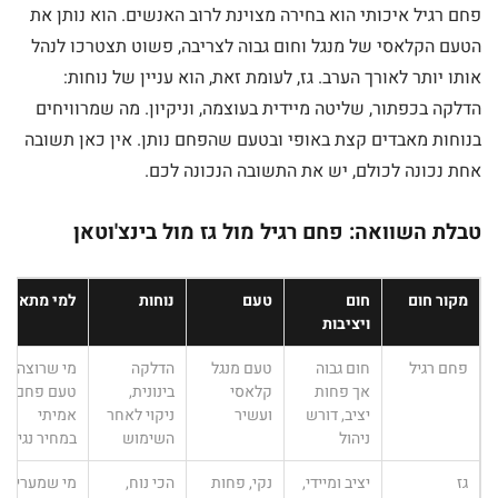
פחם רגיל איכותי הוא בחירה מצוינת לרוב האנשים. הוא נותן את
הטעם הקלאסי של מנגל וחום גבוה לצריבה, פשוט תצטרכו לנהל
אותו יותר לאורך הערב. גז, לעומת זאת, הוא עניין של נוחות:
הדלקה בכפתור, שליטה מיידית בעוצמה, וניקיון. מה שמרוויחים
בנוחות מאבדים קצת באופי ובטעם שהפחם נותן. אין כאן תשובה
אחת נכונה לכולם, יש את התשובה הנכונה לכם.
טבלת השוואה: פחם רגיל מול גז מול בינצ'וטאן
מקור חום
חום
טעם
נוחות
למי מתאים
ויציבות
פחם רגיל
חום גבוה
טעם מנגל
הדלקה
מי שרוצה
אך פחות
קלאסי
בינונית,
טעם פחם
יציב, דורש
ועשיר
ניקוי לאחר
אמיתי
ניהול
השימוש
במחיר נגיש
גז
יציב ומיידי,
נקי, פחות
הכי נוח,
מי שמעריך