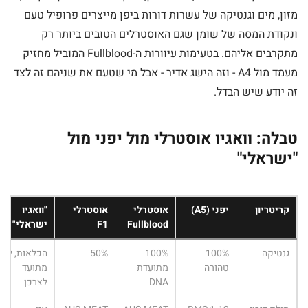
מזון, מים וגנטיקה של עשרות דורות ביפן מייצרים פרופיל טעם
ונקודת המסה של שומן שגם האוסטרלים הטובים ביותר רק
מתקרבים אליהם. בטעימות עיוורות ה-Fullblood המוביל מחזיק
מעמד מול A4 - וזה הישג אדיר - אבל מי שטעם את שניהם זה לצד
זה יודע שיש הבדל.
טבלה: וואגיו אוסטרלי מול יפני מול
"ישראלי"
קריטריון
יפני (A5)
אוסטרלי
אוסטרלי
"וואגיו
Fullblood
F1
ישראלי"
גנטיקה
100%
100%
50%
הכלאות, לא
טהורה
מתועדת
מתועד
DNA
לצרכן