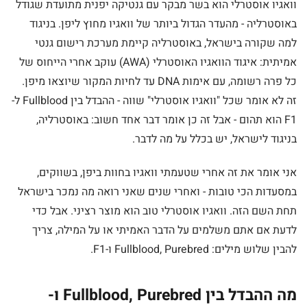
וואגיו אוסטרלי הוא בשר מבקר עם גנטיקה יפנית מתועדת שגודל
באוסטרליה - מהעדר הגדול ביותר של וואגיו מחוץ ליפן. בניגוד
למה שקורה בישראל, באוסטרליה קיימת מערכת רישום גנטי
אמיתית: איגוד הוואגיו האוסטרלי (AWA) עוקב אחרי הייחוס של
כל פרה רשומה, עם אימות DNA עד לחיות המקור שיוצאו מיפן.
זה לא אומר שכל "וואגיו אוסטרלי" שווה - ההבדל בין Fullblood ל-
F1 הוא תהום - אבל זה כן אומר דבר אחד חשוב: באוסטרליה,
בניגוד לישראל, יש בכלל על מה לדבר.
אני אומר את זה אחרי שטעמתי וואגיו בחוות ביפן, בשווקים,
במסעדות הכי טובות - ואחרי שנים שאני רואה מה נמכר בישראל
תחת השם הזה. וואגיו אוסטרלי טוב הוא מוצר רציני. אבל כדי
לדעת אם אתם משלמים על הדבר האמיתי או על המילה, צריך
להבין שלוש מילים: Fullblood, Purebred ו-F1.
מה ההבדל בין Fullblood, Purebred ו-