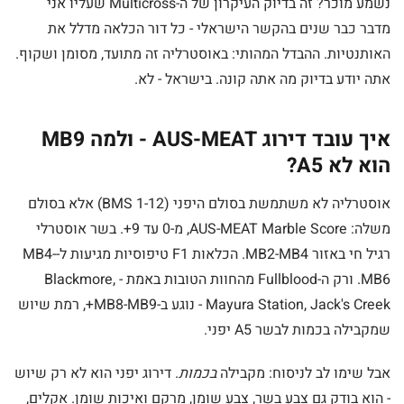
נשמע מוכר? זה בדיוק העיקרון של ה-Multicross שעליו אני
מדבר כבר שנים בהקשר הישראלי - כל דור הכלאה מדלל את
האותנטיות. ההבדל המהותי: באוסטרליה זה מתועד, מסומן ושקוף.
אתה יודע בדיוק מה אתה קונה. בישראל - לא.
איך עובד דירוג AUS-MEAT - ולמה MB9
הוא לא A5?
אוסטרליה לא משתמשת בסולם היפני (BMS 1-12) אלא בסולם
משלה: AUS-MEAT Marble Score, מ-0 עד 9+. בשר אוסטרלי
רגיל חי באזור MB2-MB4. הכלאות F1 טיפוסיות מגיעות ל-MB4-
MB6. ורק ה-Fullblood מהחוות הטובות באמת - Blackmore,
Mayura Station, Jack's Creek - נוגע ב-MB8-MB9+, רמת שיוש
שמקבילה בכמות לבשר A5 יפני.
אבל שימו לב לניסוח: מקבילה
בכמות
. דירוג יפני הוא לא רק שיוש
- הוא בודק גם צבע בשר, צבע שומן, מרקם ואיכות שומן. אקלים,