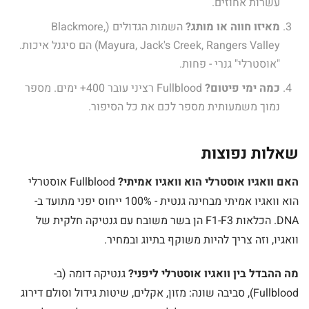
עשרות אחוזים.
מאיזו חווה או מותג?
השמות הגדולים (Blackmore,
Mayura, Jack's Creek, Rangers Valley) הם סיגנל איכות.
"אוסטרלי" גנרי - פחות.
כמה ימי פיטום?
Fullblood רציני עובר 400+ ימים. מספר
נמוך משמעותית מספר לכם את כל הסיפור.
שאלות נפוצות
האם וואגיו אוסטרלי הוא וואגיו אמיתי?
Fullblood אוסטרלי
הוא וואגיו אמיתי מבחינה גנטית - 100% ייחוס יפני מתועד ב-
DNA. הכלאות F1-F3 הן בשר משובח עם גנטיקה חלקית של
וואגיו, וזה צריך להיות משוקף בתיוג ובמחיר.
מה ההבדל בין וואגיו אוסטרלי ליפני?
גנטיקה דומה (ב-
Fullblood), סביבה שונה: מזון, אקלים, שיטות גידול וסולם דירוג