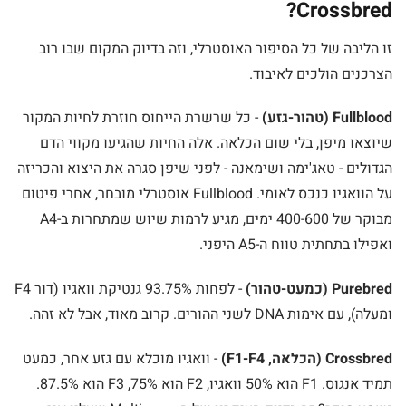
Crossbred?
זו הליבה של כל הסיפור האוסטרלי, וזה בדיוק המקום שבו רוב
הצרכנים הולכים לאיבוד.
Fullblood (טהור-גזע)
- כל שרשרת הייחוס חוזרת לחיות המקור
שיוצאו מיפן, בלי שום הכלאה. אלה החיות שהגיעו מקווי הדם
הגדולים - טאג'ימה ושימאנה - לפני שיפן סגרה את היצוא והכריזה
על הוואגיו כנכס לאומי. Fullblood אוסטרלי מובחר, אחרי פיטום
מבוקר של 400-600 ימים, מגיע לרמות שיוש שמתחרות ב-A4
ואפילו בתחתית טווח ה-A5 היפני.
Purebred (כמעט-טהור)
- לפחות 93.75% גנטיקת וואגיו (דור F4
ומעלה), עם אימות DNA לשני ההורים. קרוב מאוד, אבל לא זהה.
Crossbred (הכלאה, F1-F4)
- וואגיו מוכלא עם גזע אחר, כמעט
תמיד אנגוס. F1 הוא 50% וואגיו, F2 הוא 75%, F3 הוא 87.5%.