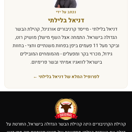
נכתב על ידי
דניאל בלילתי
דניאל בלילתי - מייסד קרניבורים אורגינל, קהילת הבשר
הגדולה בישראל. התמחה אצל השף מישלן מושיק רוט,
וביקר מעל 11 פעמים ביפן בפחות משנתיים וחצי - בחוות
גידול, מכרזי בקר ומפעלים - מהמומחים המובילים
בישראל לוואגיו אמיתי ובשר פרימיום.
לפרופיל המלא של דניאל בלילתי ←
קהילת הקרניבורים הינה קהילת הבשר הגדולה בישראל, החורטת על