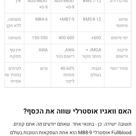
סולם דירוג
BMS 1-12
AUS-MEAT
AUS-MEAT
אין
0-9+
0-9+
שיוש
BMS 8-12
MB7-9+
MB4-6
משתנה,
טיפוסי
ללא תקן
ימי פיטום
600+
400-600
150-350
משתנה
פיקוח
JMGA +
AWA,
AWA
אין גוף
ורישום
מותגי מקור
רישום גנטי
מפקח
מחיר יחסי
הגבוה
40-60%
נגיש
לעיתים
בעולם
מתחת
במחיר של
ליפני
אמיתי
האם וואגיו אוסטרלי שווה את הכסף?
תשובה ישירה: כן - בתנאי אחד. שאתם יודעים
מה
אתם קונים.
Fullblood אוסטרלי MB8-9 הוא אחת העסקאות הטובות בעולם