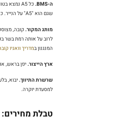
ה-BMS.
שגם הוא "A5" על הנייר. כשמוכר אומר לכם "A5" בלי לנקוב ב-BMS - אתם לא יודעים מה אתם קונים.
מותג המקור.
המנגנון ב
מדריך וואגיו קובה
ארץ הייצור.
יפן בראש, אוסטרליה 40-60% מתחת, 
שרשרת התיווך.
יבוא, בלע
למסעדת יוקרה.
טבלת מחירים: ווא