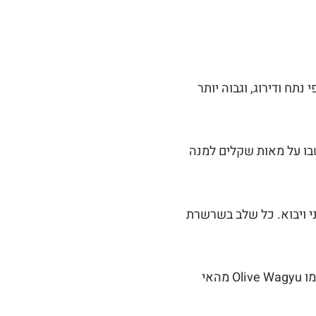
 בשוק העולמי לפי נתח ודירוג, וגבוה יותר
חשבו על מאות שקלים למנה
רוג קפדני ויבוא. כל שלב בשרשרת
נתחי BMS 12 ממותגי המקור הגדולים, ומוצרי נישה נדירים כמו Olive Wagyu מהאי