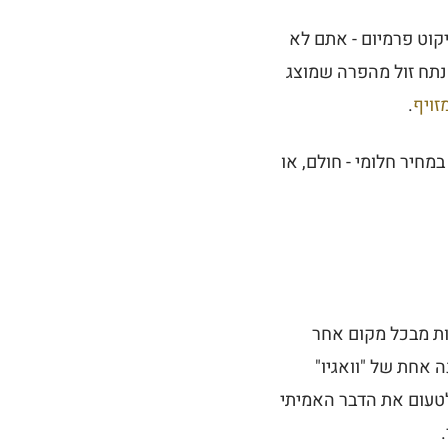
 במחיר של אנטריקוט פרמיום - אתם לא
חת משלוש אפשרויות: הכלאה (לרוב Multicross מקומי), נתח זול מהפרה שמוצג
מזויף
.
י שמבטיח לכם A5 במחיר חלומי - חולם, או
חות מבכל מקום אחר
ת פחות ממנה אחת של "וואגיו"
 לטעום את הדבר האמיתי