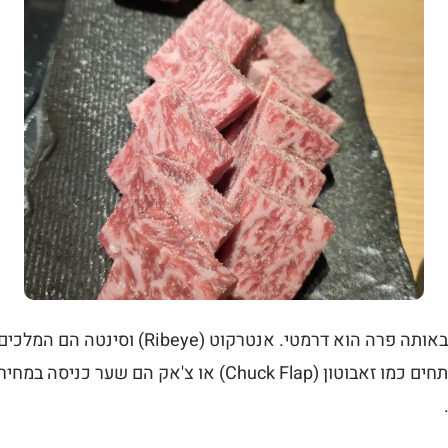
ההבדל בין הנתחים באותה פרה הוא דרמטי. אנטרקוט
הוא רק כ-1.5% מהפרה; ונתחים כמו זאבוטון (Chuck Flap) או צ