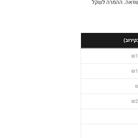
השוואה. ההמרה לשקל
ירוב)
₪1
₪1
₪
₪2