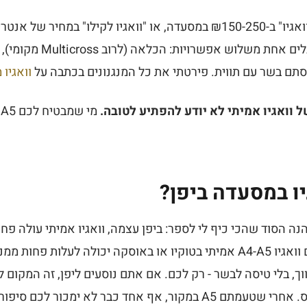
אז כשאתם רואים "סטייק וואגיו" ב-₪150-250 במסעדה, או "וואגיו לקילו"
מקבלים מציאה. אתם מקבלים א
סתם בשר עם תווית. פירטתי את כל המנגנונים בכתבה על
וואגיו 
 וואגיו אמיתי לא יודע להפתיע לטובה.
מ
יו במסעדה ביפן?
 הנה הסוד שהכי כיף לי לספר: ביפן עצמה, וואגיו אמיתי עולה פ
בעולם. ארוחת יאקיניקו עם וואגיו A4-A5 אמיתי בטוקיו או באוסקה יכולה לעלו
וך, בלי טיסה לבשר - רק לכם. אם אתם נוסעים ליפן, זה המקום
, אף אחד כבר לא ימכור לכם סיפור.