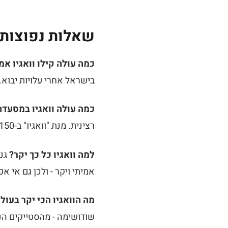
שאלות נפוצות
כמה עולה קילו וואגיו אמ
בישראל אחרי עלויות יבוא. קובה מ
כמה עולה וואגיו במסעד
רצינית. מנת "וואגיו" ב-₪150? שאלו מאיזו פריפקטורה היא, ותראו מה קורה.
למה וואגיו כל כך יקר?
אמיתי ויקר - ולכן גם אי א
מה הוואגיו הכי יקר בעול
שודושימה - מהסטייקים הנד