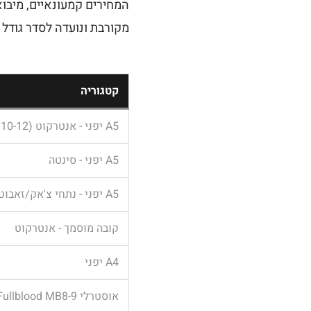
המחירים קמעונאיים, מיבוא
מקורבת ונועדה לסדר גודל 
קטגוריה
A5 יפני - אנטרקוט (BMS 10-12)
A5 יפני - סינטה
A5 יפני - נתחי צ'אק/זאבוטון
קובה מוסמך - אנטרקוט
A4 יפני
אוסטרלי Fullblood MB8-9