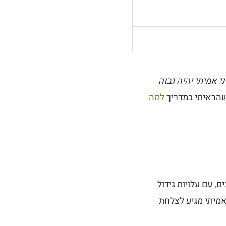
י אמיתי יהיה גבוה
שהראיתי במדריך
למה
 יקר, בעדרים קטנים, עם עלויות גידול
הות בעולם - ואז יבוא אווירי, כשרות (כשרלוונטי), ומכס. אין דרך פיזית שבה נתח A5 אמיתי מגיע לצלחת