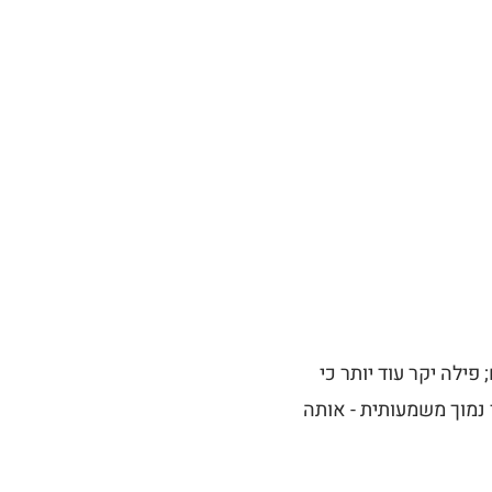
 (Ribeye) וסינטה הם המלכים; פילה יקר עוד יותר כי
'אק הם שער כניסה במחיר נמוך משמעותית - אותה