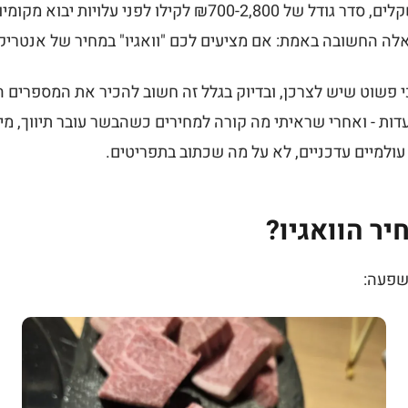
(BMS) ובמותג המקור - בשקלים, סדר גודל של ₪700-2,800 לקילו 
אלה החשובה באמת: אם מציעים לכם "וואגיו" במחיר של אנטריקוט 
 פשוט שיש לצרכן, ובדיוק בגלל זה חשוב להכיר את המספרים ה
דות - ואחרי שראיתי מה קורה למחירים כשהבשר עובר תיווך, מיתו
 עולמיים עדכניים, לא על מה שכתוב בתפריטים.
ר הוואגיו?
שפעה: