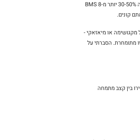
כל A5 נמצא בטווח BMS 8-12, אבל ההבדל בין הקצוות אמיתי: נתח BMS 12 יעלה 30-50% יותר מ-BMS 8
 נושאים פרמיית מותג של 20-40% מעל וואגיו A5 מקביל מקגושימה או מיאזאקי -
ר הבקר ביפן, והנדירות הזו מתומחרת. הסברתי על
ירו בין קצב מתמחה