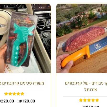
רניבורים - של קרניבורים
משחיז סכינים קרניבורים א
אורגינל
₪
220.00
₪
120.00
–