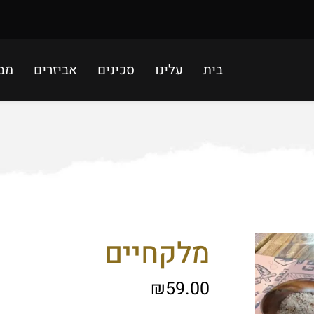
בית
עלינו
סכינים
אביזרים
מב
מלקחיים
₪
59.00