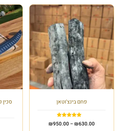
פחם בינצ'וטאן
סכין ק
₪
950.00
₪
630.00
–