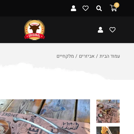
ל
0
ת
ו
כ
ן
עמוד הבית
/
אביזרים
/
מלקחיים