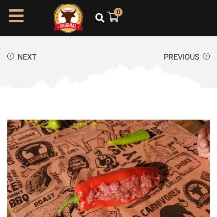
ל
0
ת
ו
כ
NEXT
PREVIOUS
ן