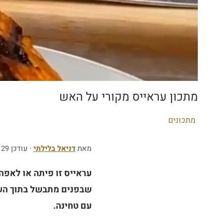
מתכון עראייס מקורי על האש
P
מתכונים
o
s
מאת
דניאל בלילתי
· עודכן 29 ביוני 2026
t
עראייס זו פיתה או לאפה
e
שבפנים מתבשל בתוך השומ
d
i
עם טחינה.
n