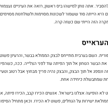
סביר. אתה נותן למישהו ביס ראשון, רואה את העיניים נעצמות, 
ים היא הייתה סוד ששמור לשכונות מסוימות ולשולחנות מסוימים
מקרה הזה הייתי שם כשזה קרה.
העראייס
ורית. השם בערבית מתייחס לבצק הממולא בבשר, והרעיון פשוט 
את הבשר הטחון אל תוך הפיתה עוד לפני הצלייה. ככה, כשהפית
ונספג אל תוך הבצק, והבצק נהיה פריך מבחוץ אבל רטוב וטעים
אחת שמתבשלת כיחידה אחת.
לא הופיעה אצלנו בישראל. אנשים הכירו קבב, הכירו פיתה, א
מולאת ישירות על הגחלים, פשוט לא הכירו. וכאן מתחיל הסיפור