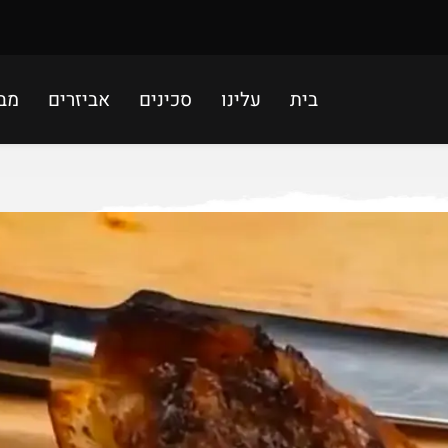
בית
עלינו
סכינים
אביזרים
מב