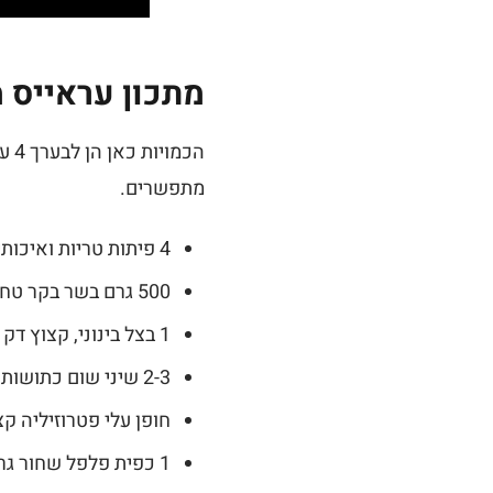
מתכון עראייס מ
מתפשרים.
4 פיתות טריות ואיכותיות (רצוי פיתה עבה ורכה, לא דקה מדי)
500 גרם בשר בקר טחון טרי, עד 25% שומן (רצוי טחון מצלעות)
1 בצל בינוני, קצוץ דק מאוד
2-3 שיני שום כתושות
חופן עלי פטרוזיליה קצ
1 כפית פלפל שחור גרוס