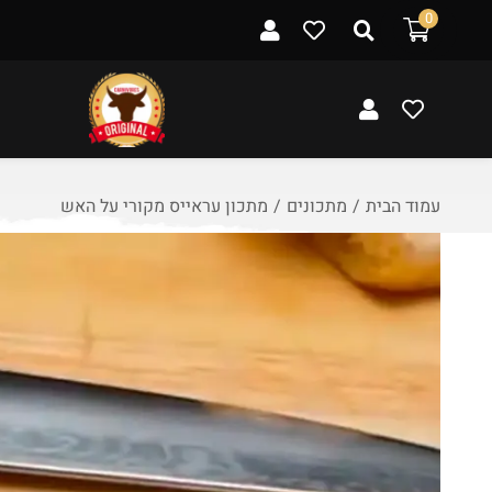
ל
0
ת
ו
כ
ן
עמוד הבית
/
מתכונים
/
מתכון עראייס מקורי על האש