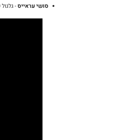
סושי עראייס
- גלגול