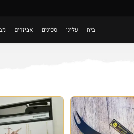
בית
עלינו
סכינים
אביזרים
מב