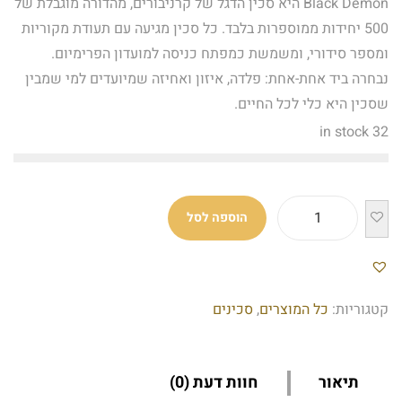
Black Demon היא סכין הדגל של קרניבורים, מהדורה מוגבלת של
500 יחידות ממוספרות בלבד. כל סכין מגיעה עם תעודת מקוריות
ומספר סידורי, ומשמשת כמפתח כניסה למועדון הפרימיום.
נבחרה ביד אחת-אחת: פלדה, איזון ואחיזה שמיועדים למי שמבין
שסכין היא כלי לכל החיים.
32 in stock
הוספה לסל
קטגוריות:
כל המוצרים
,
סכינים
תיאור
חוות דעת (0)