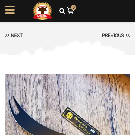
ל
0
ת
ו
כ
NEXT
PREVIOUS
ן