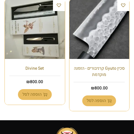
סכין Gyuto קרניבורים - הזמנה
Divine Set
מוקדמת
₪
800.00
₪
800.00
הוספה לסל
הוספה לסל