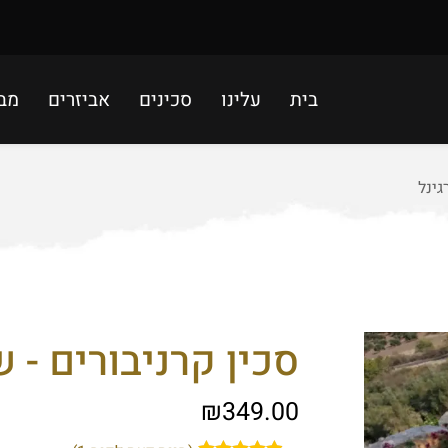
בית
עלינו
סכינים
אביזרים
מב
גינל
סכין קרניבורים - ש
₪
349.00