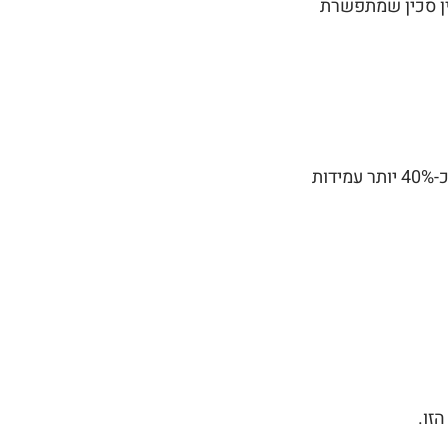
ין סכין שמתפשרת
פלדת קרבון איכותית בדירוג קשיחות HRC 59 - מד רוקוול גבוה במיוחד, שמשמעותו כ-40% יותר עמידות