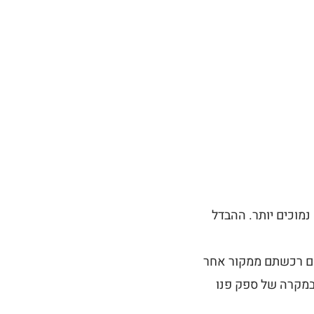
נמוכים יותר. ההבדל
רים אורגינל המקורית נמכרת אך ורק דרך האתר הרשמי carnivores.co.il. אם רכשתם ממקור אחר
ובמקרה של ספק פנו