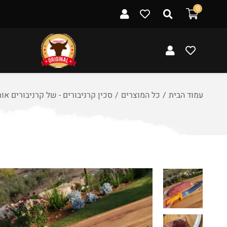
ל
0
ת
ו
כ
ן
עמוד הבית
/
כל המוצרים
/
סכין קרניבורים - של קרניבורים אור