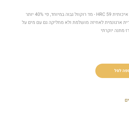
על הסכין ומה מגיע איתה: עשויה מפלדת קרבון איכותית HRC 59 - מד רוקוול גבוה במיוחד, פי 40% יותר
ית ארגונמית לאחיזה מושלמת ולא מחליקה גם עם מים על
ז מתנה יוקרתי
פה לסל
ים