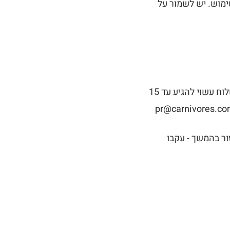
ימוש. יש לשמור על
הסכין נשלחת עד הבית עם שליח, עד 10 ימי עסקים. בימי מבצע ו-Black Friday זמן המשלוח עשוי להגיע עד 15
ור בהמשך - עקבו