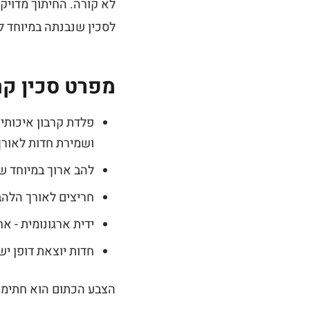
לא קורה. החיתוך מדויק
לסכין שנבנתה במיוחד ל
מפרט סכין קר
ושמירת חדות לאורך 
להב ארוך במיוחד של 30 ס"מ - לפריסה רציפה של נתחים גדולים במשי
חריצים לאורך הלהב 
ידית ארגונומית - א
חדות יוצאת דופן י
הצבע הכתום הוא חתימת המותג הפרטי של Carnivores