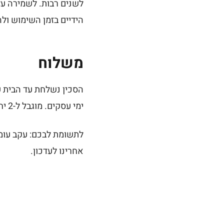
לשנים רבות. לשמירה ע
הידיים בזמן השימוש ול
משלוח
ימי עסקים. מוגבל ל-2 יחידות ללקוח. להזמנה של יותר מ-2 יחידות יש ליצור קשר במייל pr@carnivores.com
לתשומת לבכם: עקב עומס
אחרינו לעדכון.