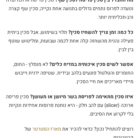
ונועדה לפרוס נתחים גדולים בתנועה אחת נקייה; סכין שף קצרה
ורב-תכליתית יותר.
כל כמה זמן צריך להשחיז סכין?
תלוי בשימוש, אבל סכין ביתית
פעילה נהנית מהשחזה קלה אחת לכמה שבועות, ומליטוש שוטף
בין לבין.
אפשר לשים סכין איכותית במדיח כלים?
לא מומלץ - החום,
החומרים והטלטול פוגעים בלהב ובידית. שטיפה ידנית וייבוש
מיידי מאריכים את חיי הסכין.
איזו סכין מתאימה לפריסת בשר מיושן או מעושן?
סכין פריסה
ארוכה (slicer) עם להב חלק - היא נותנת פרוסות אחידות ונקיות
בלי לקרוע את הסיבים.
רוצים להתחיל נכון? כדאי להכיר את
מארז הסטרטר
של
קרניבורים.