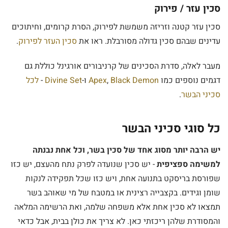
סכין עזר / פירוק
סכין עזר קטנה וזריזה משמשת לפירוק, הסרת קרומים, וחיתוכים
עדינים שבהם סכין גדולה מסורבלת. ראו את
סכין העזר לפירוק
.
מעבר לאלה, סדרת הסכינים של קרניבורים אורגינל כוללת גם
דגמים נוספים כמו
Black Demon
,
Apex
ו-
Divine Set
-
לכל
סכיני הבשר
.
כל סוגי סכיני הבשר
יש הרבה יותר מסוג אחד של סכין בשר, וכל אחת נבנתה
למשימה ספציפית
- יש סכין שנועדה לפרק נתח מהעצם, יש כזו
שפורסת בריסקט בתנועה אחת, ויש כזו שכל תפקידה לנקות
שומן וגידים. בקצבייה רצינית או במטבח של מי שאוהב בשר
תמצאו לא סכין אחת אלא משפחה שלמה, ואת הרשימה המלאה
והמסודרת שלהן ריכזתי כאן. לא צריך את כולן בבית, אבל כדאי