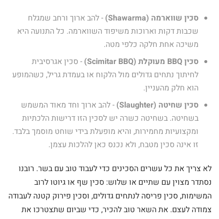
סכין שווארמה (Shawarma)
- להב ארוך ורחב שמגלח
שכבות דקות וארוכות משיפוד השווארמה. כל התנועה היא
משיכה אחת חלקה כלפי מטה.
סכין BBQ מעוקלת (Scimitar BBQ)
- סכין אגרסיבית
לחיתוך נתחים גדולים מול הלקוח או בעמדת גריל, כשהמופע
הוא חלק מהעניין.
סכין שחיטה (Slaughter)
- להב ארוך וחד מאוד המשמש
בשחיטה. בשחיטה כשרה יש לסכין הזו דרישות הלכתיות
ומקצועיות מחמירות, והיא מופעלת בידי שוחט מוסמך בלבד.
זו אינה סכין מטבח, ולא נכנס כאן להלכות עצמן.
לא צריך את כל עשרים הסכינים כדי לעבוד טוב עם בשר. רובנו
נסתדר מצוין עם שתיים או שלוש: סכין שף או גיוטו לרוב
המשימות, סכין פריסה לנתחים גדולים, וסכין פירוק קטנה לעבודה
צמודה לעצם. את השאר טוב להכיר, כדי שביום שתצטרכו את