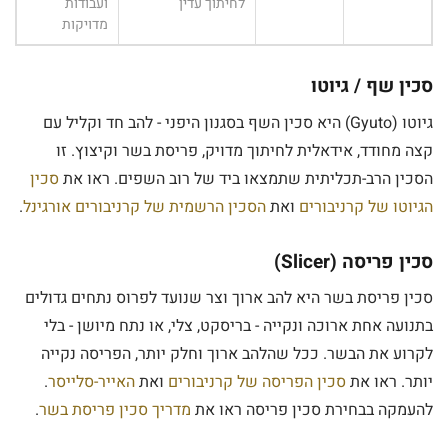
לחיתוך עדין
ועבודות
מדויקות
סכין שף / גיוטו
גיוטו (Gyuto) היא סכין השף בסגנון היפני - להב חד וקליל עם
קצה מחודד, אידאלית לחיתוך מדויק, פריסת בשר וקיצוץ. זו
הסכין הרב-תכליתית שתמצאו ביד של רוב השפים. ראו את
סכין
הגיוטו של קרניבורים
ואת
הסכין הרשמית של קרניבורים אורגינל
.
סכין פריסה (Slicer)
סכין פריסת בשר היא להב ארוך וצר שנועד לפרוס נתחים גדולים
בתנועה אחת ארוכה ונקייה - בריסקט, צלי, או נתח מיושן - בלי
לקרוע את הבשר. ככל שהלהב ארוך וחלק יותר, הפריסה נקייה
יותר. ראו את
סכין הפריסה של קרניבורים
ואת
האייר-סלייסר
.
להעמקה בבחירת סכין פריסה ראו את
מדריך סכין פריסת בשר
.