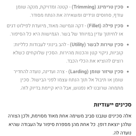
סכין טרימינג (Trimming)
- קטנה ומדויקת, מנקה שומן
עודף, סחוסים וגידים ומשאירה את הנתח מסודר.
סכין פילה (Fillet)
- דקה וגמישה מאוד, מיועדת לפילוט דגים
או לחיתוך עדין במיוחד של בשר. הגמישות היא כל הסיפור.
סכין שירות לבשר (Utility)
- להב בינוני לעבודות כלליות:
קוביות, ניקוי קטן והכנות מהירות. הסכין שלוקחים כשלא
רוצים להוציא את הכלי הכבד.
סכין שיזור שומן (Larding)
- צרה ועדינה, נועדה להחדיר
שומן או תיבול אל תוך הנתח עצמו לפני הבישול. סכין
מתמחה שרובנו לא נפגוש, אבל היא קיימת בדיוק לזה.
סכינים ייעודיות
אלה סכינים שנבנו סביב משימה אחת מאוד מסוימת, ולכן הצורה
שלהן יוצאת דופן. כל אחת מהן מספרת סיפור על העבודה שהיא
נועדה לה.