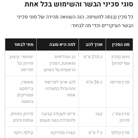
סוגי סכיני הבשר והשימוש בכל אחת
כל סכין נבנתה למשימה. הנה השוואה מהירה של סוגי סכיני
הבשר העיקריים וכדי מה לבחור:
סוג הסכין
אורך להב
למה היא טובה
מתי לבחור
גיוטו (סכין
כ-210 מ"מ
רב-תכליתית
יומיומי: קיצוץ,
שף יפנית)
ומאוזנת, הסכין
פירוק קל
הראשית על השיש
ופריסה
סכין פריסה
כ-26 ס"מ
להב ארוך לפריסת
אסאדו,
נתח גדול במשיכה
בריסקט
אחת
וסטייקים
בהגשה
סכין עזר /
קצר
זריזה לעבודה קרובה
פירוק נתחים,
פירוק
ולהפרדת בשר מעצם
עופות ודגים
סכין קילוף
כ-7 ס"מ
קצרה ומדויקת
קילוף, ניקוי