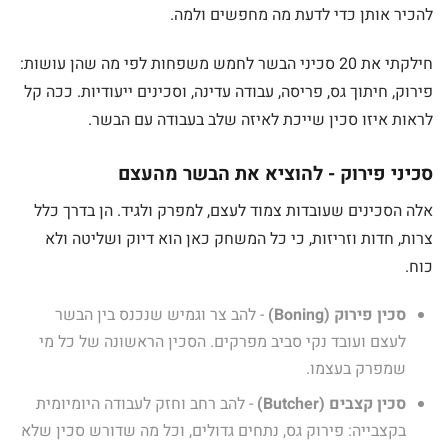
להכיר אותן כדי לדעת מה מחפשים ולמה.
חילקתי את 20 סכיני הבשר לחמש משפחות לפי מה שהן עושות:
פירוק, חיתוך גס, פריסה, עבודה עדינה, וסכינים ייעודיות. ככה קל
לראות איזו סכין שייכת לאיזה שלב בעבודה עם הבשר.
סכיני פירוק - להוציא את הבשר מהעצם
אלה הסכינים שעובדות צמוד לעצם, למפרק ולגיד. הן בדרך כלל
צרות, חדות וזריזות, כי כל המשחק כאן הוא דיוק ושליטה ולא
כוח.
סכין פירוק (Boning)
- להב צר וגמיש שנכנס בין הבשר
לעצם ועובד נקי סביב מפרקים. הסכין הראשונה של כל מי
שמפרק בעצמו.
סכין קצבים (Butcher)
- להב רחב וחזק לעבודה היומיומית
בקצבייה: פירוק גס, נתחים גדולים, וכל מה שדורש סכין שלא