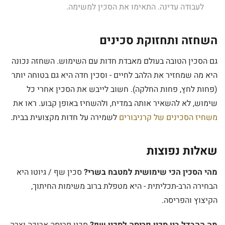
לעבודה עדינה. התאימו את הסכין למשימה.
השחזה ותחזוקת סכינים
גם הסכין הטובה בעולם מאבדת חדות עם השימוש. השחזה נכונה
היא מה שמחזיר את הלהב לחיים - וסכין חדה היא גם בטוחה יותר
(פחות לחץ, פחות החלקה). חשוב לייבש את הסכין אחרי כל
שימוש, לא להשאיר אותה במדיח, ולהשחיז באופן קבוע. ראו את
משחיז הסכינים של קרניבורים
לשמירה על חדות מקצועית בבית.
שאלות נפוצות
מהי הסכין הכי שימושית למטבח בשרי?
סכין שף / גיוטו היא
הבחירה הרב-תכליתית - היא מטפלת ברוב משימות החיתוך,
הקיצוץ והפריסה.
מה ההבדל בין סכין פריסה לסכין שף?
סכין פריסה ארוכה וצרה