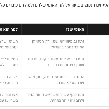
תחים הנפוצים בישראל לפי האופי שלהם ולמה הם עובדים על 
האופי שלו
למה הוא ט
נתח גב משוייש, שמן ורך, הסטייק
השומן שרץ 
המוכר ביותר בישראל.
ונותן עסיסי
נתח גב רזה יותר מאנטריקוט, עם פס
מתאים לצלי
שומן בצד וטעם בקרי נקי.
נתח רך ולא 
הנתח הרך ביותר על הפרה, רזה, מאזור
צלייה קצרה
שכמעט לא עובד.
הרכות, כי אי
נתח כתף עשיר ומשוייש, פחות מוכר
אש גבוהה ו
ולרוב נוח יותר במחיר.
בשרי עז עם