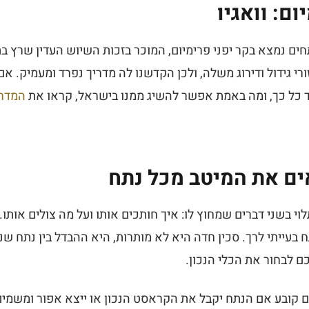
ום: וואגיו
ים נמצא בקר יפני פרימיום, המוכר בזכות השיוש העדין שרץ בתו
רי גידול ודירוג משלה, ולכן הקדשנו לה מדריך נפרד ומעמיק. א
 כל כך, ומה באמת אפשר להשיג ממנו בישראל, קראו את
המדרי
ם את המיטב מכל נתח
י בשני דברים שמחוץ לו: איך חותכים אותו ועל מה צולים אותו. חי
ח בעייתי לרך. סכין חדה היא לא מותרות, היא ההבדל בין נתח ש
כם לבחור את הכלי הנכון.
 קובע אם הנתח יקבל את הקראסט הנכון או ייצא אפור ומשמי