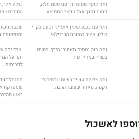
נתח כתף שטוח ורך עם טעם מלא,
נצלה מהר, נ
פחות נפוץ אצל הקצב הממוצע.
הסיבים בקל
נתח עם כובע שומן אופייני וטעם בקרי
שכבת השומ
בולט, אהוב במטבח הברזילאי.
ומטפטפת חז
נתח רזה יחסית מאחורי הירך, בטעם
עובד יפה ע
בשרי ובמחיר נוח.
יתר על המי
לפרוסות.
נתח צלעות עשיר בשומן ובחיבורי
מתגמל דווק
רקמה, מאזור שעובד הרבה.
שמפרקת אות
באש מהירה.
ווספו לאשכול