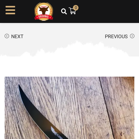
ל
0
ת
ו
כ
NEXT
PREVIOUS
ן